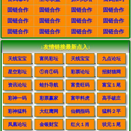
固链合作
固链合作
固链合作
固链合作
固链合作
固链合作
固链合作
固链合作
固链合作
固链合作
固链合作
固链合作
↓友情链接最新点入↓
天线宝宝
富民彩坛
天线宝宝
九点论坛
.
.
.
星空彩坛
①肖①码
彩票论坛
招财猫网
.
.
.
资讯论坛
蛙扑导航
富贵旺码
富宝１尾
.
.
.
彩神一码
彩票赢家
富甲料虎
高手破庄
.
.
.
彩神猛料
大红鹰网
仙鹤指码
猛料２平
.
.
.
凤凰论坛
金银财宝
红火１肖
状元１尾
.
.
.